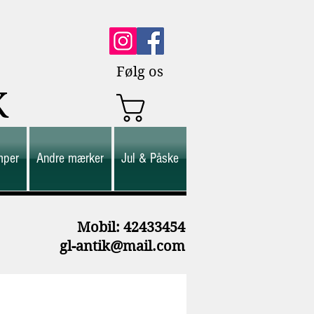
Følg os
K
mper
Andre mærker
Jul & Påske
M
obil: 42433454
gl-antik@mail.com