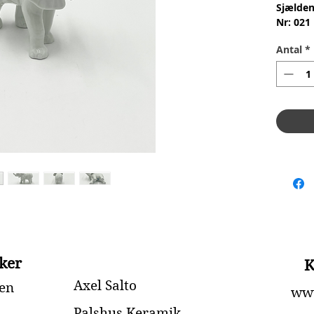
Sjælden
Nr: 021
Materia
Antal
*
2.Sorte
Stand: 
Mål: H 
ker
K
Axel Salto
en
www
Palshus Keramik