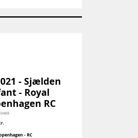
Nr:
663
-
Pandaunge
-
Royal
Copenhagen
RC
 021 - Sjælden
fant - Royal
penhagen RC
03469
Pris
r.
openhagen - RC