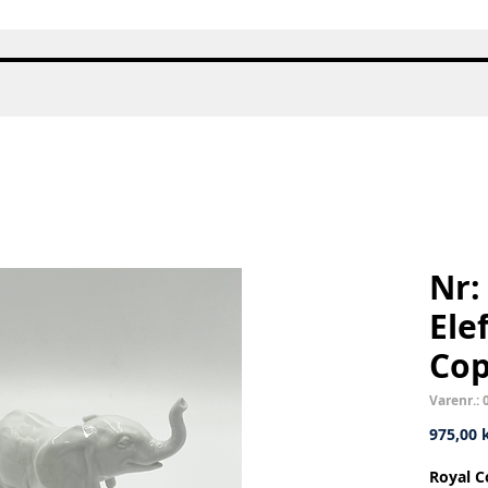
Hurtigvisning
Nr:
Ele
Co
Varenr.: 
975,00 k
Royal C