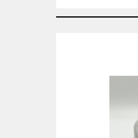
Nr:
433A
-
Saltkar
grøn
-
Georg
Jensen
GJ