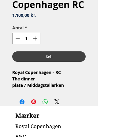
Copenhagen RC
Pris
1.100,00 kr.
Antal
*
Køb
Royal Copenhagen - RC
The dinner
plate / Middagstallerken
Privately painted / Privat malet
Material: Porcelain / Porcelæn
2.Quality / 2.Sortering
Condition: No chip or cracks /
Mærker
Ingen skår eller revner
Diameter 27 cm
Royal Copenhagen
B&G