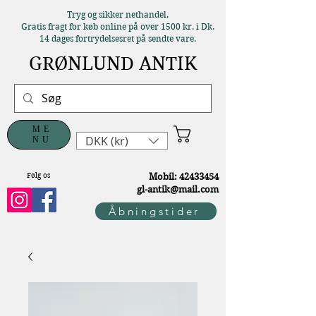
Tryg og sikker nethandel.
Gratis fragt for køb online på over 1500 kr. i Dk.
14 dages fortrydelsesret på sendte vare.
GRØNLUND ANTIK
ME
DKK (kr)
NU
Følg os
M
obil:
42433454
gl-antik@mail.com
Åbningstider