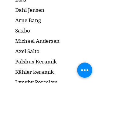
Dahl Jensen
Arne Bang
Saxbo
Michael Andersen
Axel Salto
Palshus Keramik
Kähler keramik
Lyngby Porcelæn
Bronze Skulptur
Guld og Sølv
Smykker
Kontakt