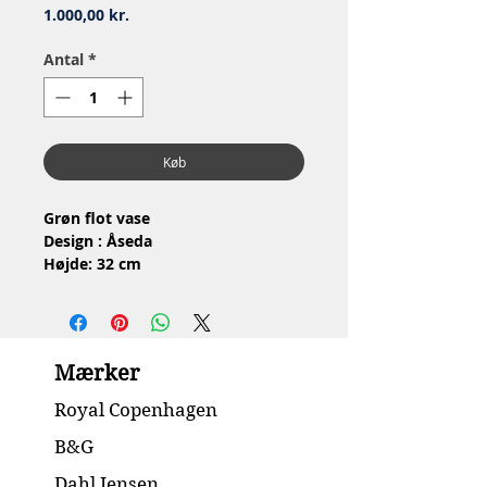
Pris
1.000,00 kr.
Antal
*
Køb
Grøn flot vase
Design : Åseda
Højde: 32 cm
Pæn stand, har lidt ridser
Mærker
Royal Copenhagen
B&G
Dahl Jensen