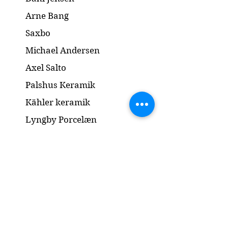
Arne Bang
Saxbo
Michael Andersen
Axel Salto
Palshus Keramik
Kähler keramik
Lyngby Porcelæn
Bronze Skulptur
Guld og Sølv
Smykker
Kontakt
www.gl-antik.dk