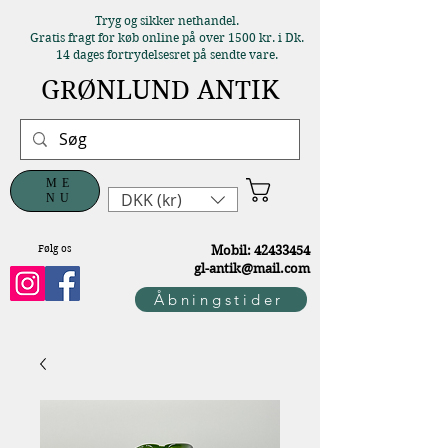
Tryg og sikker nethandel.
Gratis fragt for køb online på over 1500 kr. i Dk.
14 dages fortrydelsesret på sendte vare.
GRØNLUND ANTIK
ME
DKK (kr)
NU
Følg os
M
obil:
42433454
gl-antik@mail.com
Åbningstider