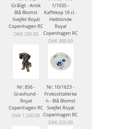
Gråligt - Antik
1/1035 -
Blå Blomst
Kaffekop 16 cl -
Svejfet Royal
Helblonde
Copenhagen RC
Royal
Copenhagen RC
Price
DKK 200.00
Price
DKK 300.00
Nr: 856 -
Nr: 10/1623 -
Gravhund -
Frokosttallerke
Royal
n - Blå Blomst
Copenhagen RC
Svejfet Royal
Copenhagen RC
Price
DKK 1,500.00
Price
DKK 225.00