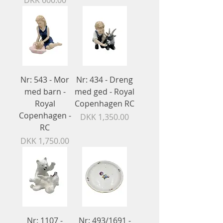
DKK 600.00
Nr: 543 - Mor
Nr: 434 - Dreng
med barn -
med ged - Royal
Royal
Copenhagen RC
Copenhagen -
Price
DKK 1,350.00
RC
Price
DKK 1,750.00
Nr: 1107 -
Nr: 493/1691 -