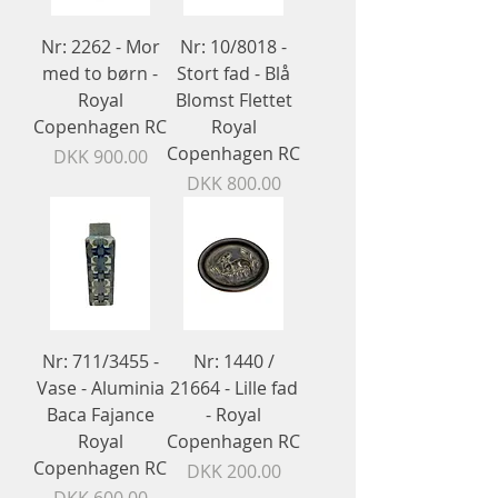
Nr: 2262 - Mor
Nr: 10/8018 -
med to børn -
Stort fad - Blå
Royal
Blomst Flettet
Copenhagen RC
Royal
Copenhagen RC
Price
DKK 900.00
Price
DKK 800.00
Nr: 711/3455 -
Nr: 1440 /
Vase - Aluminia
21664 - Lille fad
Baca Fajance
- Royal
Royal
Copenhagen RC
Copenhagen RC
Price
DKK 200.00
Price