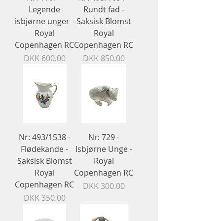
Legende
Rundt fad -
isbjørne unger -
Saksisk Blomst
Royal
Royal
Copenhagen RC
Copenhagen RC
Price
Price
DKK 600.00
DKK 850.00
Nr: 493/1538 -
Nr: 729 -
Flødekande -
Isbjørne Unge -
Saksisk Blomst
Royal
Royal
Copenhagen RC
Copenhagen RC
Price
DKK 300.00
Price
DKK 350.00