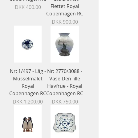
Flettet Royal
Price
DKK 400.00
Copenhagen RC
Price
DKK 900.00
Nr: 1/497 - Låg -
Nr: 2770/3088 -
Musselmalet
Vase Den lille
Royal
Havfrue - Royal
Copenhagen RC
Copenhagen RC
Price
Price
DKK 1,200.00
DKK 750.00