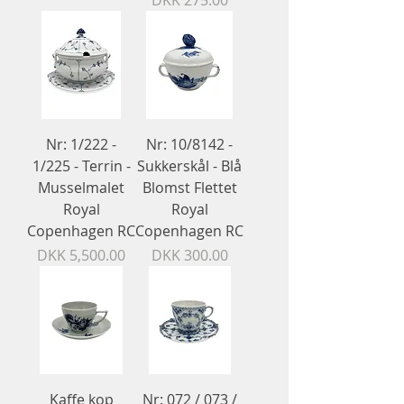
DKK 275.00
Nr: 1/222 -
Nr: 10/8142 -
1/225 - Terrin -
Sukkerskål - Blå
Musselmalet
Blomst Flettet
Royal
Royal
Copenhagen RC
Copenhagen RC
Price
Price
DKK 5,500.00
DKK 300.00
Kaffe kop
Nr: 072 / 073 /