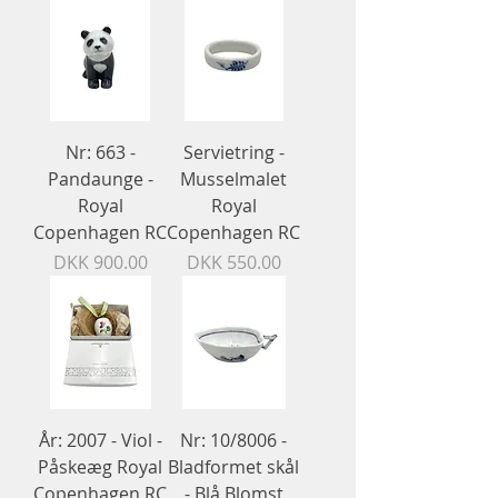
Nr: 663 -
Servietring -
Pandaunge -
Musselmalet
Royal
Royal
Copenhagen RC
Copenhagen RC
Price
Price
DKK 900.00
DKK 550.00
År: 2007 - Viol -
Nr: 10/8006 -
Påskeæg Royal
Bladformet skål
Copenhagen RC
- Blå Blomst