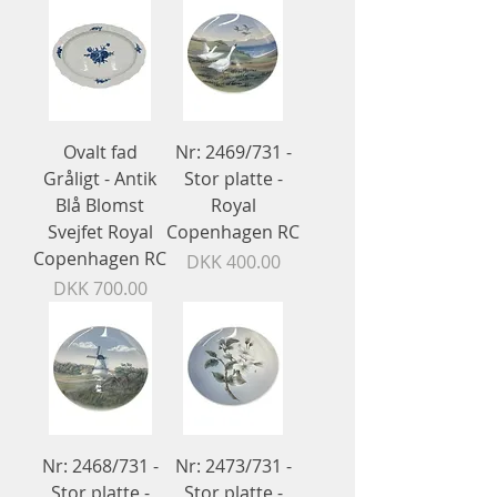
Ovalt fad
Nr: 2469/731 -
Gråligt - Antik
Stor platte -
Blå Blomst
Royal
Svejfet Royal
Copenhagen RC
Copenhagen RC
Price
DKK 400.00
Price
DKK 700.00
Nr: 2468/731 -
Nr: 2473/731 -
Stor platte -
Stor platte -