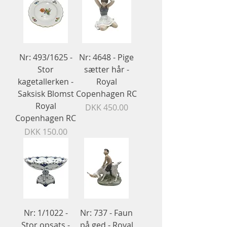
Nr: 493/1625 -
Nr: 4648 - Pige
Stor
sætter hår -
kagetallerken -
Royal
Saksisk Blomst
Copenhagen RC
Royal
Price
DKK 450.00
Copenhagen RC
Price
DKK 150.00
Nr: 1/1022 -
Nr: 737 - Faun
Stor opsats -
på ged - Royal