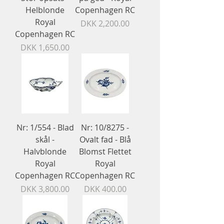
Helblonde
Copenhagen RC
Royal
Price
DKK 2,200.00
Copenhagen RC
Price
DKK 1,650.00
Nr: 1/554 - Blad
Nr: 10/8275 -
skål -
Ovalt fad - Blå
Halvblonde
Blomst Flettet
Royal
Royal
Copenhagen RC
Copenhagen RC
Price
Price
DKK 3,800.00
DKK 400.00