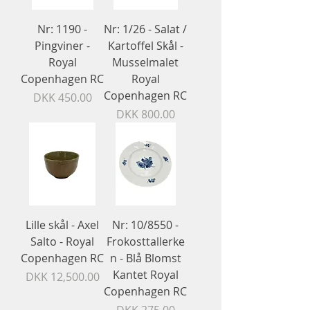
Nr: 1190 -
Nr: 1/26 - Salat /
Pingviner -
Kartoffel Skål​​​​​​​ -
Royal
Musselmalet
Copenhagen RC
Royal
Copenhagen RC
Price
DKK 450.00
Price
DKK 800.00
Lille skål - Axel
Nr: 10/8550 -
Salto - Royal
Frokosttallerke
Copenhagen RC
n - Blå Blomst
Kantet Royal
Price
DKK 12,500.00
Copenhagen RC
Price