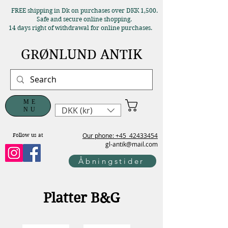
FREE shipping in Dk on purchases over DKK 1,500.
Safe and secure online shopping.
14 days right of withdrawal for online purchases.
GRØNLUND ANTIK
ME
DKK (kr)
NU
Our phone: +45
42433454
Follow us at
gl-antik@mail.com
Åbningstider
Platter B&G