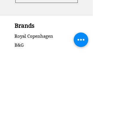
Brands
Royal Copenhagen
B&G
Dahl Jensen
Arne Bang
Saxbo
Michael Andersen
Palshus Ceramics
Kähler ceramics
Lyngby Porcelain Bronze Sculpture
Gold and Silver
Salto