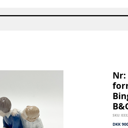
Quick View
Nr:
for
Bin
B&
SKU: 033
DKK 900