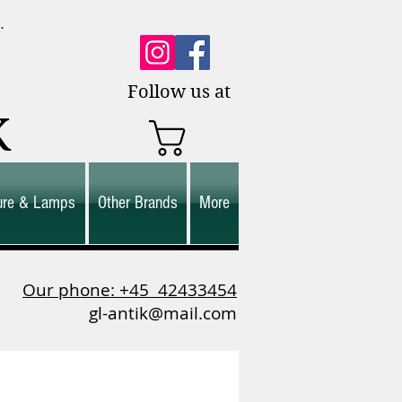
0.
es.
Follow us at
K
ture & Lamps
Other Brands
More
Our phone: +45
42433454
gl-antik@mail.com