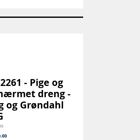
Nr:
1992
-
Juleplatte
-
Bing
og
Grøndahl
-
B&G
 2261 - Pige og
nærmet dreng -
g og Grøndahl
G
26
Price
.00