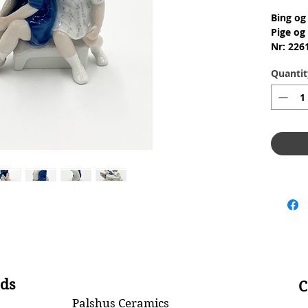
Bing og
Pige og
Nr: 226
Materia
Quantit
1.Qualit
Conditi
skår ell
Dimensi
ds
C
Palshus Ceramics