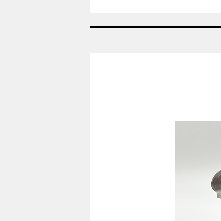
År:
2007
-
Viol
-
Påskeæg
Royal
Copenhagen
RC