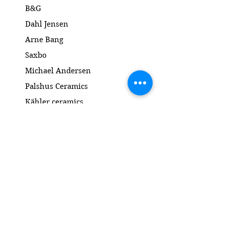
B&G
Dahl Jensen
Arne Bang
Saxbo
Michael Andersen
Palshus Ceramics
Kähler ceramics
Lyngby Porcelain Bronze Sculpture
Gold and Silver
Salto
Contact
www.gl-antik.dk
Phone
+45 42433454
gl-antik@mail.com