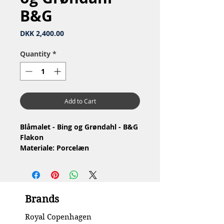
B&G
Price
DKK 2,400.00
Quantity
*
Add to Cart
Blåmalet - Bing og Grøndahl - B&G
Flakon
Materiale: Porcelæn
1.Sortering, har brændingsfejl.
Prop har små pletter og kande har
fejl ved hul til proppen, se billeder.
Stand: Ingen skår eller revner
Brands
Højde: 10 cm
Royal Copenhagen